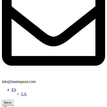
info@maimapool.com
ES
CA
Menú