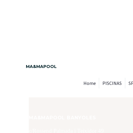
MA&MAPOOL
Home
PISCINAS
S
MA&MAPOOL BANYOLES
c/Rossend Palmada i Teixidor 49