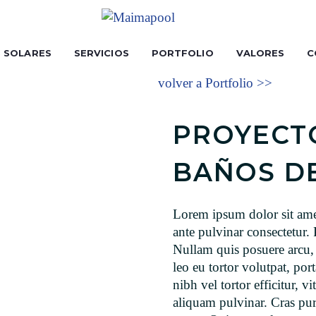
S SOLARES
SERVICIOS
PORTFOLIO
VALORES
C
volver a Portfolio >>
PROYECTO
BAÑOS D
Lorem ipsum dolor sit amet
ante pulvinar consectetur. P
Nullam quis posuere arcu, 
leo eu tortor volutpat, por
nibh vel tortor efficitur, v
aliquam pulvinar. Cras pur