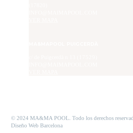
(17820)
INFO@MAIMAPOOL.COM
VER MAPA
MA&MAPOOL PUIGCERDÀ
c/ de Puigcerdà n 13
(17529)
INFO@MAIMAPOOL.COM
VER MAPA
© 2024 MA&MA POOL. Todo los derechos reservad
Diseño Web Barcelona