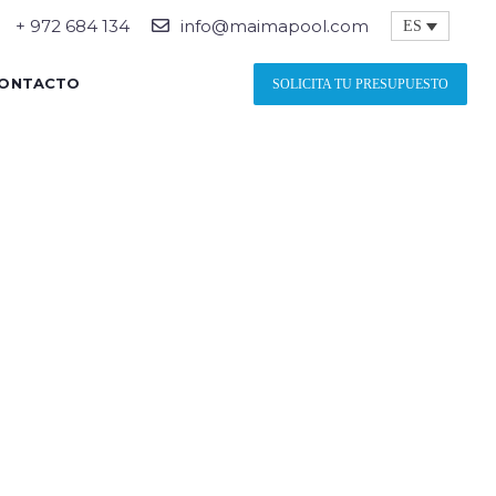
+ 972 684 134
info@maimapool.com
ES
ONTACTO
SOLICITA TU PRESUPUESTO
OMING A