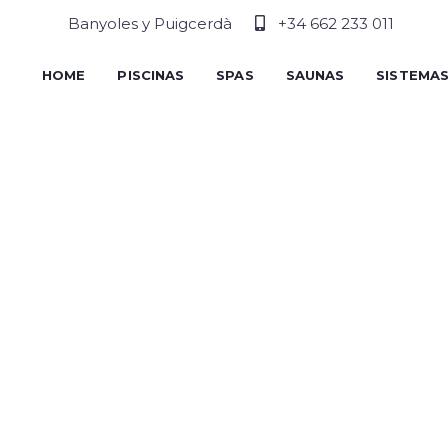
Banyoles y Puigcerdà
+34 662 233 011
HOME
PISCINAS
SPAS
SAUNAS
SISTEMA
A GUID