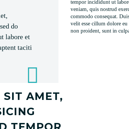
tempor incididunt ut labo
veniam, quis nostrud exerci
et,
commodo consequat. Duis a
velit esse cillum dolore eu 
 sed do
non proident, sunt in culp
t labore et
ptent taciti
SIT AMET,
ICING
OD TEMPOR