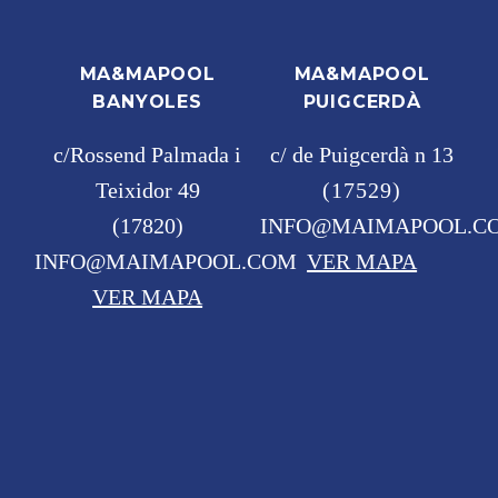
MA&MAPOOL
MA&MAPOOL
BANYOLES
PUIGCERDÀ
c/Rossend Palmada i
c/ de Puigcerdà n 13
Teixidor 49
(17529)
(17820)
INFO@MAIMAPOOL.C
INFO@MAIMAPOOL.COM
VER MAPA
VER MAPA