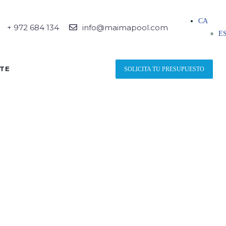
CA
+ 972 684 134
info@maimapool.com
E
TE
SOLICITA TU PRESUPUESTO