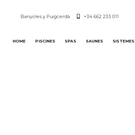
Banyoles y Puigcerdà
+34 662 233 011
HOME
PISCINES
SPAS
SAUNES
SISTEMES
THE FU