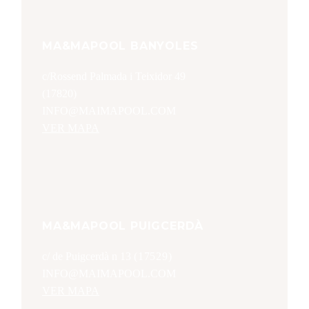
MA&MAPOOL BANYOLES
c/Rossend Palmada i Teixidor 49
(17820)
INFO@MAIMAPOOL.COM
VER MAPA
MA&MAPOOL PUIGCERDÀ
c/ de Puigcerdà n 13
(17529)
INFO@MAIMAPOOL.COM
VER MAPA